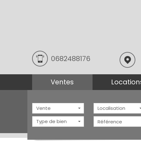
0682488176
ventes
location
Vente
Localisation
Type de bien