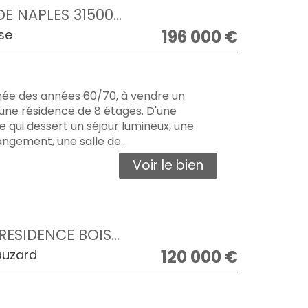
 NAPLES 31500...
196 000
€
se
mée des années 60/70, à vendre un
une résidence de 8 étages. D'une
e qui dessert un séjour lumineux, une
ngement, une salle de...
Voir le bien
ESIDENCE BOIS...
120 000
€
auzard