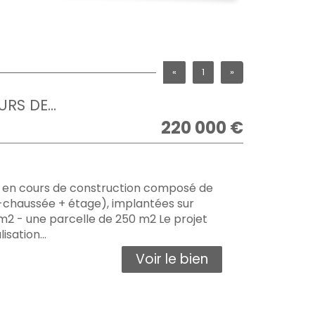
«
1
»
S DE...
220 000
€
r en cours de construction composé de
-chaussée + étage), implantées sur
 m2 - une parcelle de 250 m2 Le projet
isation...
Voir le bien